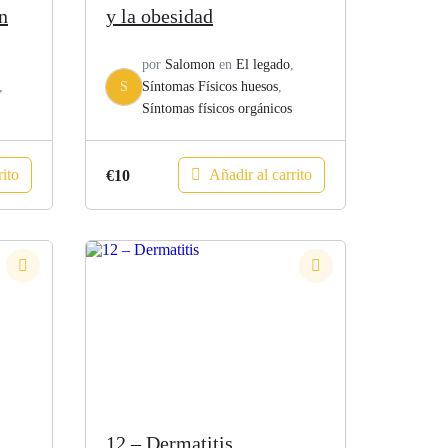
n
y la obesidad
,
por
Salomon
en
El legado
,
,
S
Síntomas Físicos huesos
,
Síntomas físicos orgánicos
rito
Añadir al carrito
€
10
12 – Dermatitis