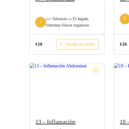
por
Salomon
en
El legado
,
S
S
Síntomas físicos orgánicos
Añadir al carrito
€
10
€
10
13 – Inflamación
19 