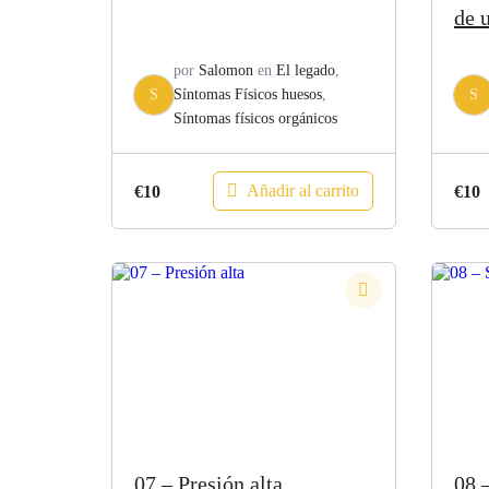
de 
por
Salomon
en
El legado
,
S
Síntomas Físicos huesos
,
S
Síntomas físicos orgánicos
Añadir al carrito
€
10
€
10
07 – Presión alta
08 