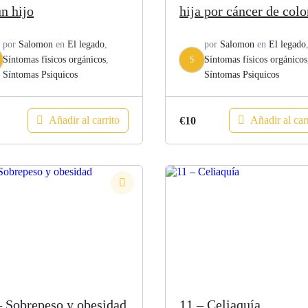
un hijo
hija por cáncer de colo
por
Salomon
en
El legado
,
por
Salomon
en
El legado
Síntomas físicos orgánicos
,
S
Síntomas físicos orgánicos
Síntomas Psiquicos
Síntomas Psiquicos
Añadir al carrito
Añadir al car
€
10
– Sobrepeso y obesidad
11 – Celiaquía