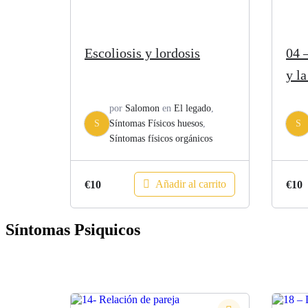
Escoliosis y lordosis
04 
y l
por
Salomon
en
El legado
,
S
Síntomas Físicos huesos
,
S
Síntomas físicos orgánicos
Añadir al carrito
€
10
€
10
Síntomas Psiquicos