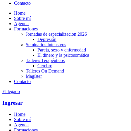
Contacto
Home
Sobre mí
Agenda
Formaciones
Jornadas de especializacion 2026
Depresión
Seminarios Intensivos
Pareja, sexo y enfermedad
El dinero y la psicosomática
Talleres Terapéuticos
Cerebro
Talleres On Demand
Magíster
Contacto
El legado
Ingresar
Home
Sobre mí
Agenda
Formaciones