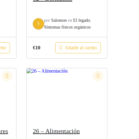
,
por
Salomon
en
El legado
,
S
Síntomas físicos orgánicos
rito
Añadir al carrito
€
10
ares
26 – Alimentación