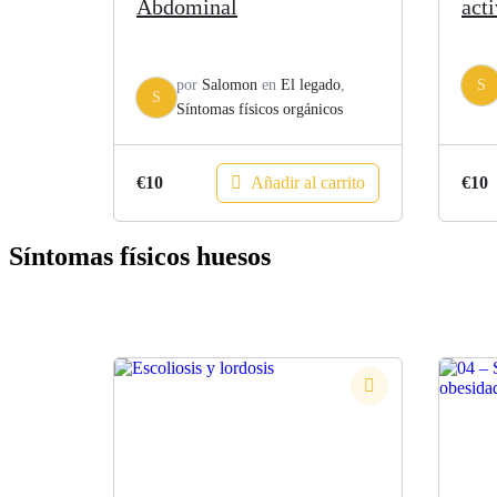
Abdominal
act
por
Salomon
en
El legado
,
S
S
Síntomas físicos orgánicos
Añadir al carrito
€
10
€
10
Síntomas físicos huesos