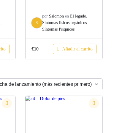
,
por
Salomon
en
El legado
,
,
S
Síntomas físicos orgánicos
,
Síntomas Psiquicos
rito
Añadir al carrito
€
10