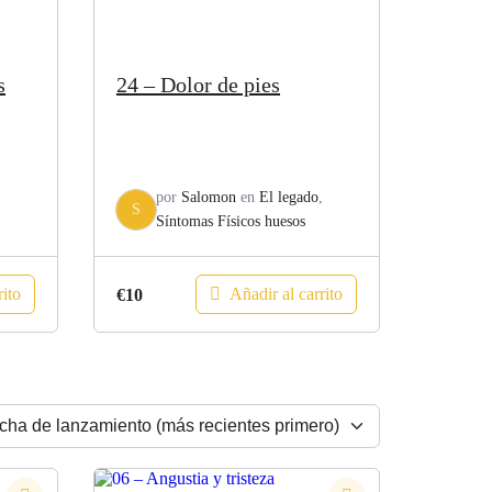
s
24 – Dolor de pies
,
por
Salomon
en
El legado
,
S
Síntomas Físicos huesos
rito
Añadir al carrito
€
10