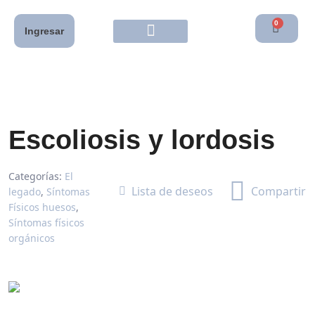
0
Ingresar
Escoliosis y lordosis
Categorías:
El
Lista de deseos
Compartir
legado
,
Síntomas
Físicos huesos
,
Síntomas físicos
orgánicos