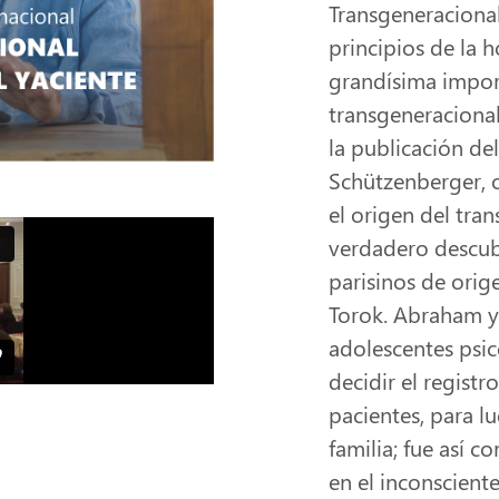
Transgeneracional
principios de la h
grandísima import
transgeneracional
la publicación de
Schützenberger,
el origen del tra
verdadero descubr
parisinos de ori
Torok. Abraham y 
adolescentes psic
decidir el registr
pacientes, para l
familia; fue así c
en el inconscient