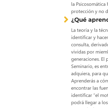
la Psicosomática
protección y no d
¿Qué aprend
La teoría y la téc
identificar y hac
consulta, derivad
vividas por miemb
generaciones. El 
Seminario, es entr
adquiera, para qu
Aprenderás a cómo
encontrar las fue
identificar “el mo
podrá llegar a lo