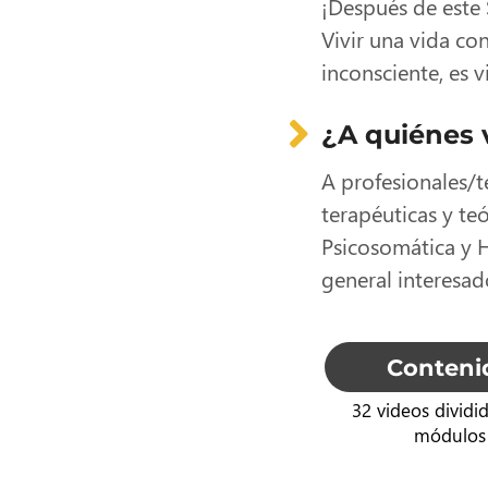
¡Después de este 
Vivir una vida co
inconsciente, es v
¿A quiénes v
A profesionales/t
terapéuticas y te
Psicosomática y 
general interesad
Conteni
32 videos dividi
módulos