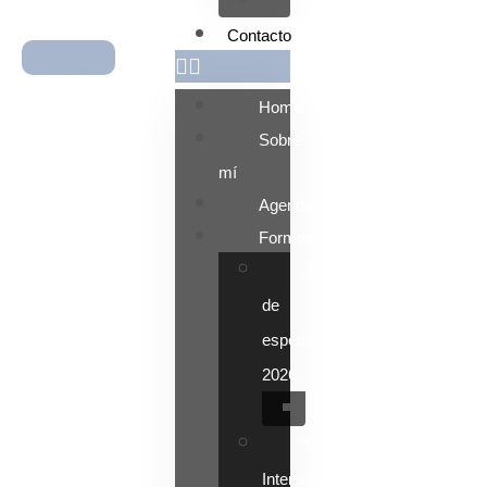
Magíster
Contacto
Ingresar
Home
Sobre
mí
Agenda
Formaciones
Jornadas
de
especializacion
2026
Depresión
Seminarios
Intensivos