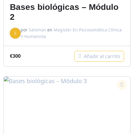
Bases biológicas – Módulo
2
por
Salomon
en
Magíster En Psicosomática Clínica
S
Y Humanista
€
300
Añadir al carrito