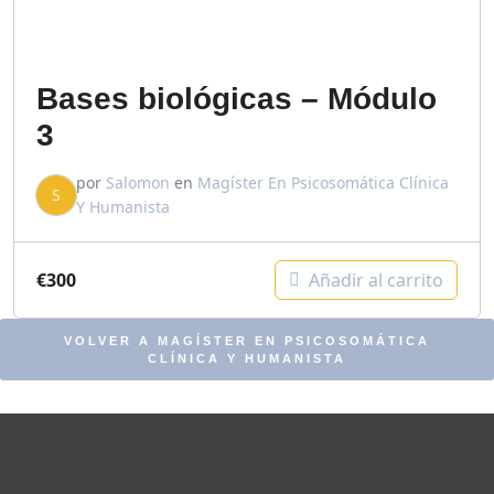
Bases biológicas – Módulo
3
por
Salomon
en
Magíster En Psicosomática Clínica
S
Y Humanista
€
300
Añadir al carrito
VOLVER A MAGÍSTER EN PSICOSOMÁTICA
CLÍNICA Y HUMANISTA