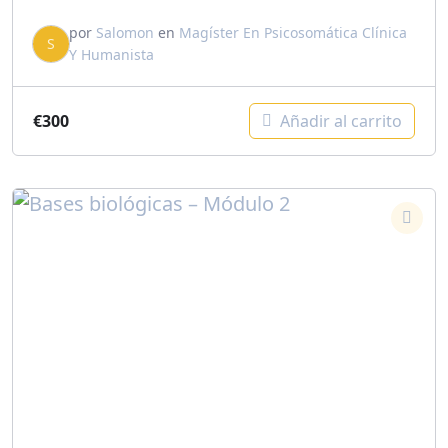
por
Salomon
en
Magíster En Psicosomática Clínica
S
Y Humanista
€
300
Añadir al carrito