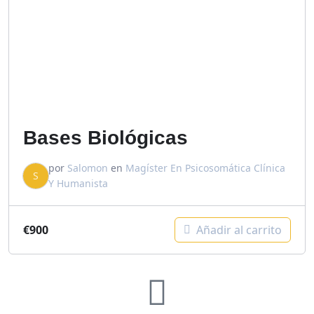
Bases Biológicas
por
Salomon
en
Magíster En Psicosomática Clínica
S
Y Humanista
€
900
Añadir al carrito