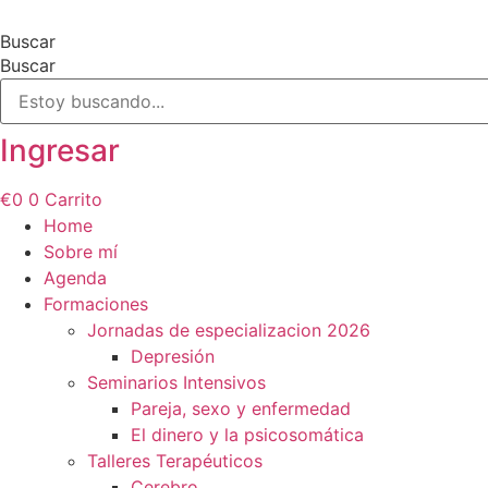
Ir
al
Buscar
contenido
Buscar
Ingresar
€
0
0
Carrito
Home
Sobre mí
Agenda
Formaciones
Jornadas de especializacion 2026
Depresión
Seminarios Intensivos
Pareja, sexo y enfermedad
El dinero y la psicosomática
Talleres Terapéuticos
Cerebro